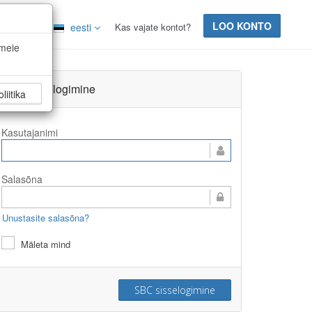
LOO KONTO
Kas vajate kontot?
Keel:
eesti
 meie
SBC sisselogimine
liitika
Kasutajanimi
Salasõna
Unustasite salasõna?
Mäleta mind
SBC sisselogimine