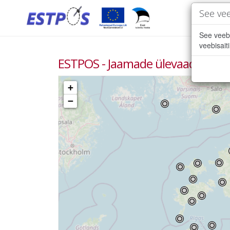
See vee
See veeb
veebisaiti
ESTPOS - Jaamade ülevaade