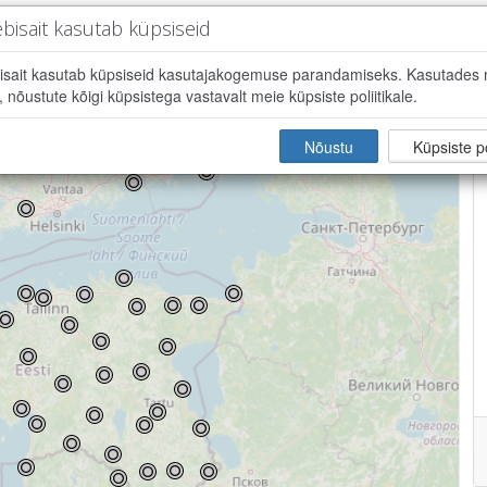
bisait kasutab küpsiseid
isait kasutab küpsiseid kasutajakogemuse parandamiseks. Kasutades
, nõustute kõigi küpsistega vastavalt meie küpsiste poliitikale.
Nõustu
Küpsiste po